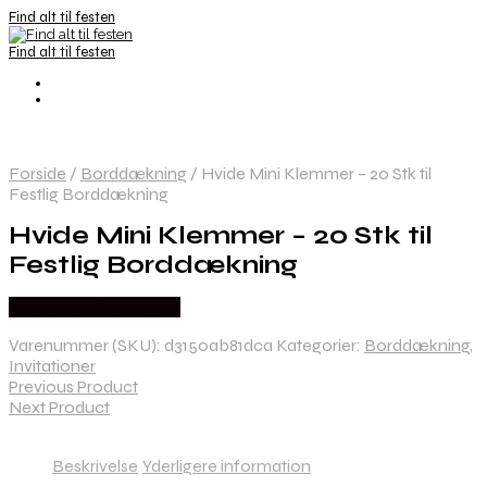
Find alt til festen
Find alt til festen
Forside
/
Borddækning
/
Hvide Mini Klemmer – 20 Stk til
Festlig Borddækning
Hvide Mini Klemmer – 20 Stk til
Festlig Borddækning
Købes hos Festkassen
Varenummer (SKU):
d3150ab81dca
Kategorier:
Borddækning
,
Invitationer
Previous Product
Next Product
Beskrivelse
Yderligere information