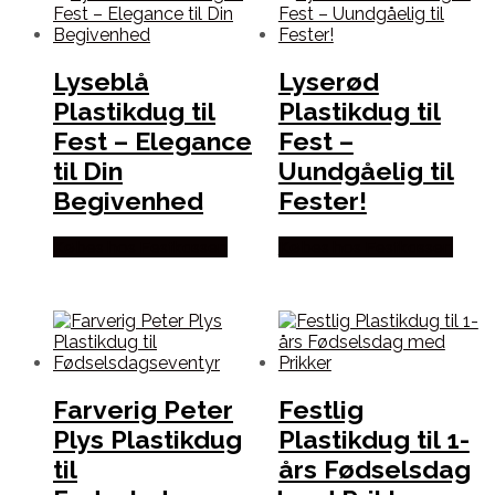
Lyseblå
Lyserød
Plastikdug til
Plastikdug til
Fest – Elegance
Fest –
til Din
Uundgåelig til
Begivenhed
Fester!
Købes hos Festkassen
Købes hos Festkassen
Farverig Peter
Festlig
Plys Plastikdug
Plastikdug til 1-
til
års Fødselsdag