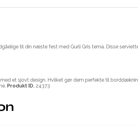
dgåelige til din næste fest med Gurli Gris tema. Disse serviette
e med et sjovt design. Hvilket gør dem perfekte til borddæk
sne.
Produkt ID.
24373
ion