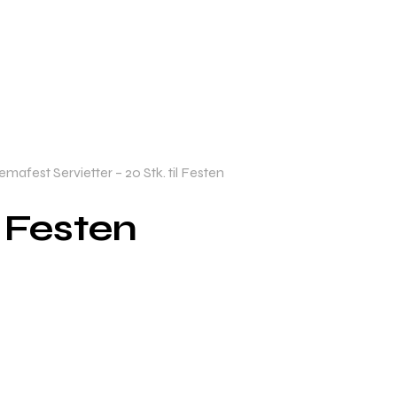
Temafest Servietter – 20 Stk. til Festen
l Festen