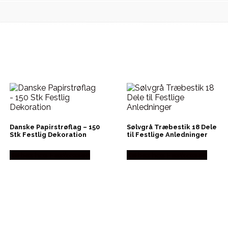
Danske Papirstrøflag – 150
Sølvgrå Træbestik 18 Dele
Stk Festlig Dekoration
til Festlige Anledninger
Købes hos Festkassen
Købes hos Festkassen