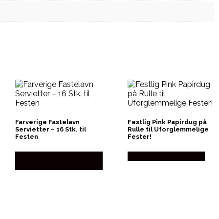
Farverige Fastelavn
Festlig Pink Papirdug på
Servietter – 16 Stk. til
Rulle til Uforglemmelige
Festen
Fester!
Købes hos
Købes hos Festkassen
Fastelavnstønden