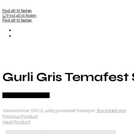
Find alt til festen
Find alt til festen
Gurli Gris Temafest S
Købes hos Festkassen
Varenummer (SKU):
4d653caa69ef
Kategori:
Borddækning
Previous Product
Next Product