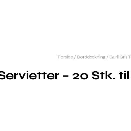
Forside
/
Borddækning
/
Gurli Gris 
ervietter – 20 Stk. ti