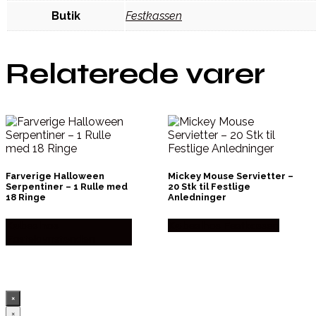
Butik
Festkassen
Relaterede varer
Farverige Halloween
Mickey Mouse Servietter –
Serpentiner – 1 Rulle med
20 Stk til Festlige
18 Ringe
Anledninger
Købes hos
Købes hos Festkassen
Fastelavnstønden
×
×