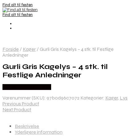
Find alt til festen
Find alt til festen
Forside
/
Kager
/
Gurli Gris Kagelys – 4 stk. til Festlige
Anledninger
Gurli Gris Kagelys – 4 stk. til
Festlige Anledninger
Købes hos Festkassen
Varenummer (SKU):
97b0d96c7072
Kategorier:
Kager
,
Lys
Previous Product
Next Product
Beskrivelse
Yderligere information