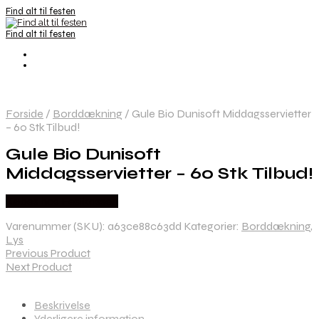
Find alt til festen
Find alt til festen
Forside
/
Borddækning
/
Gule Bio Dunisoft Middagsservietter
– 60 Stk Tilbud!
Gule Bio Dunisoft
Middagsservietter – 60 Stk Tilbud!
Købes hos Festkassen
Varenummer (SKU):
a63ce88c63dd
Kategorier:
Borddækning
,
Lys
Previous Product
Next Product
Beskrivelse
Yderligere information