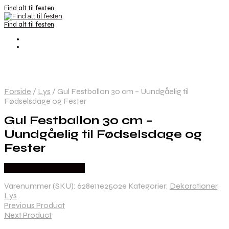
Find alt til festen
Find alt til festen
Forside
/
Lys
/
Gul Festballon 30 cm – Uundgåelig til
Fødselsdage og Fester
Gul Festballon 30 cm –
Uundgåelig til Fødselsdage og
Fester
Købes hos Festkassen
Varenummer (SKU):
628e11e2502e
Kategorier:
Dekorationer
,
Lys
Previous Product
Next Product