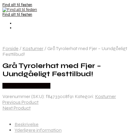
Find alt til festen
Find alt til festen
Forside
/
Kostumer
/
Grå Tyrolerhat med Fjer – Uundgåeligt
Festtilbud!
Grå Tyrolerhat med Fjer –
Uundgåeligt Festtilbud!
Købes hos Festkassen
Varenummer (SKU):
f84733cc8f91
Kategori:
Kostumer
Previous Product
Next Product
Beskrivelse
Yderligere information