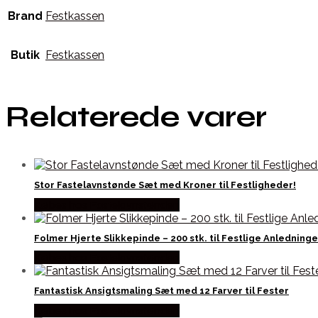
Brand
Festkassen
Butik
Festkassen
Relaterede varer
Stor Fastelavnstønde Sæt med Kroner til Festligheder!
Købes hos Fastelavnstønden
Folmer Hjerte Slikkepinde – 200 stk. til Festlige Anledninge
Købes hos Fastelavnstønden
Fantastisk Ansigtsmaling Sæt med 12 Farver til Fester
Købes hos Fastelavnstønden