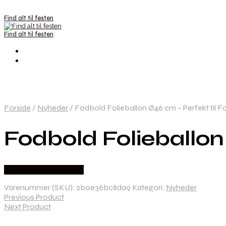
Find alt til festen
Find alt til festen
Forside
/
Nyheder
/
Fodbold Folieballon Ø46 cm – Perfekt til F
Fodbold Folieballon
Købes hos Festkassen
Varenummer (SKU):
2b0e36bc8da9
Kategori:
Nyheder
Previous Product
Next Product