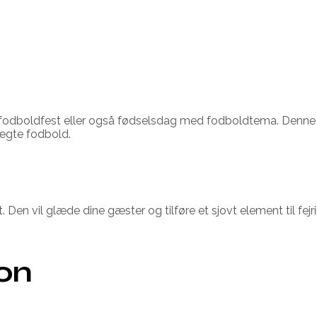
r fodboldfest eller også fødselsdag med fodboldtema. Denne
 ægte fodbold.
t. Den vil glæde dine gæster og tilføre et sjovt element til f
ion