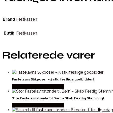
Brand
Festkassen
Butik
Festkassen
Relaterede varer
Fastelavns Slikposer – 5 stk. festlige godbidder!
Købes hos Fastelavnstønden
Stor Fastelavnstønde til Børn – Skab Festlig Stemning!
Købes hos Fastelavnstønden