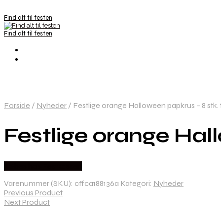
Find alt til festen
Find alt til festen
Forside
/
Nyheder
/
Festlige orange Halloween papkrus – 8 stk.
Festlige orange Hal
Købes hos Festkassen
Varenummer (SKU):
cffca188136a
Kategori:
Nyheder
Previous Product
Next Product