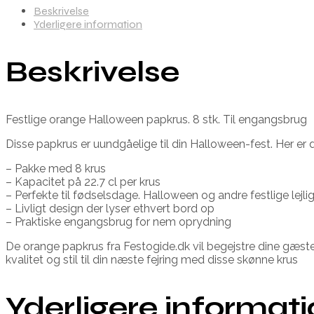
Beskrivelse
Yderligere information
Beskrivelse
Festlige orange Halloween papkrus. 8 stk. Til engangsbrug
Disse papkrus er uundgåelige til din Halloween-fest. Her er d
– Pakke med 8 krus
– Kapacitet på 22.7 cl per krus
– Perfekte til fødselsdage. Halloween og andre festlige lejli
– Livligt design der lyser ethvert bord op
– Praktiske engangsbrug for nem oprydning
De orange papkrus fra Festogide.dk vil begejstre dine gæste
kvalitet og stil til din næste fejring med disse skønne krus
Yderligere informat