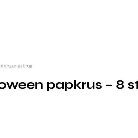
 til engangsbrug
loween papkrus – 8 st