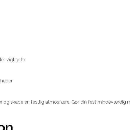
et vigtigste.
gheder
r og skabe en festlig atmosfære. Gør din fest mindeværdig me
ion