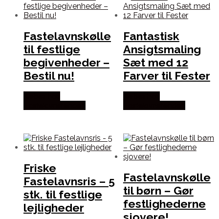
Fastelavnskølle
Fantastisk
til festlige
Ansigtsmaling
begivenheder –
Sæt med 12
Bestil nu!
Farver til Fester
Købes hos
Købes hos
Fastelavnstønden
Fastelavnstønden
Friske
Fastelavnskølle
Fastelavnsris – 5
til børn – Gør
stk. til festlige
festlighederne
lejligheder
sjovere!