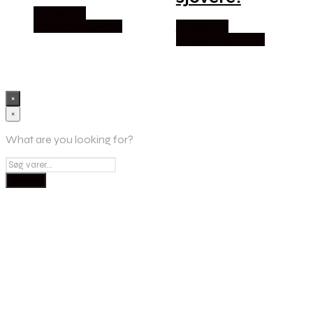
Købes hos
Fastelavnstønden
Købes hos
Fastelavnstønden
×
×
What are you looking for?