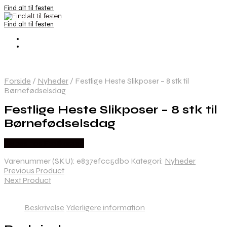
Find alt til festen
Find alt til festen
Forside
/
Nyheder
/
Festlige Heste Slikposer – 8 stk til
Børnefødselsdag
Festlige Heste Slikposer – 8 stk til
Børnefødselsdag
Købes hos Festkassen
Varenummer (SKU):
e837efcc5db0
Kategori:
Nyheder
Previous Product
Next Product
Beskrivelse
Yderligere information