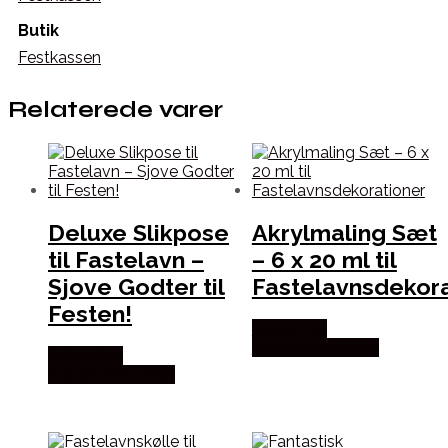
Butik
Festkassen
Relaterede varer
Deluxe Slikpose
Akrylmaling Sæt
til Fastelavn –
– 6 x 20 ml til
Sjove Godter til
Fastelavnsdekora
Festen!
Købes hos
Fastelavnstønden
Købes hos
Fastelavnstønden