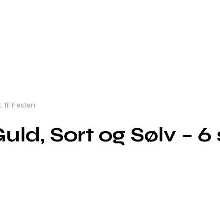
. til Festen
uld, Sort og Sølv – 6 s