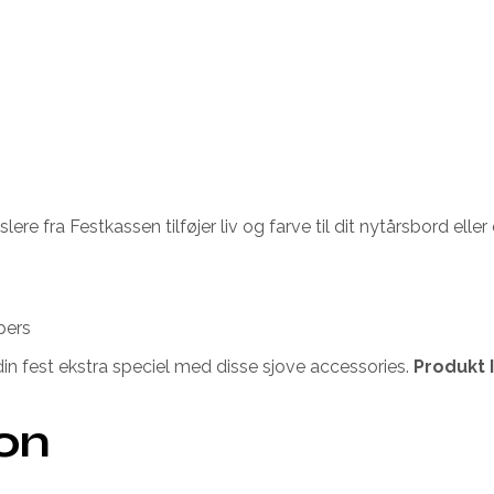
lere fra Festkassen tilføjer liv og farve til dit nytårsbord elle
pers
din fest ekstra speciel med disse sjove accessories.
Produkt I
ion