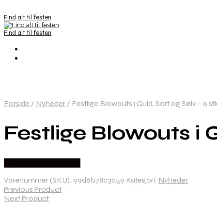
Find alt til festen
Find alt til festen
Forside
/
Nyheder
/
Festlige Blowouts i Guld, Sort og Sølv – 6 stk
Festlige Blowouts i G
Købes hos Festkassen
Varenummer (SKU):
99d6b78c3a59
Kategori:
Nyheder
Previous Product
Next Product