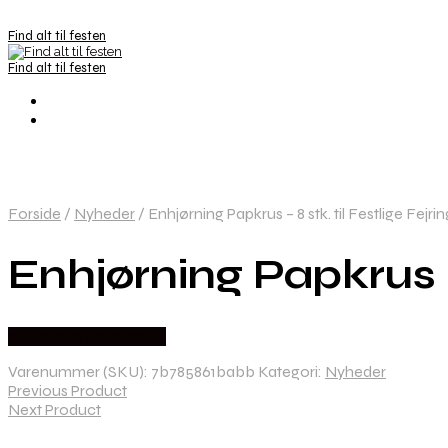
Find alt til festen
Find alt til festen
Forside
/
Nyheder
/
Enhjørning Papkrus – 8 stk. til Festlige Fejri
Enhjørning Papkrus – 
Købes hos Festkassen
Varenummer (SKU):
7b785861babb
Kategori:
Nyheder
Previous Product
Next Product