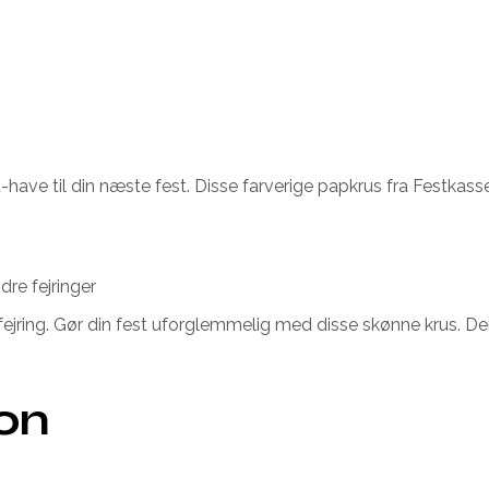
st-have til din næste fest. Disse farverige papkrus fra Festka
dre fejringer
fejring. Gør din fest uforglemmelig med disse skønne krus. Der
ion