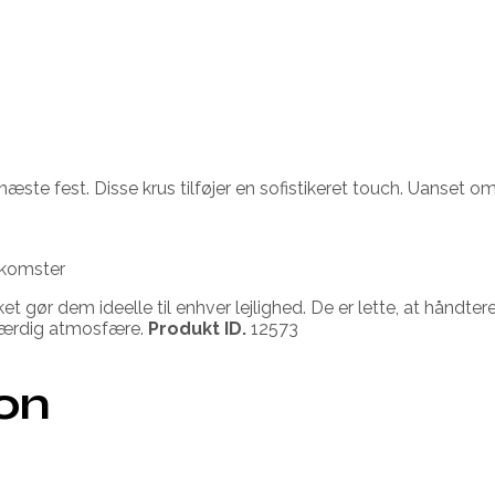
 næste fest. Disse krus tilføjer en sofistikeret touch. Uanset o
nkomster
gør dem ideelle til enhver lejlighed. De er lette, at håndtere 
eværdig atmosfære.
Produkt ID.
12573
ion