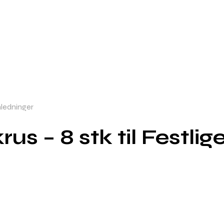
nledninger
us – 8 stk til Festli