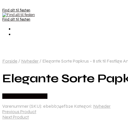
Find alt til festen
Find alt til festen
Forside
/
Nyheder
/
Elegante Sorte Papkrus – 8 stk til Festlige A
Elegante Sorte Papkr
Købes hos Festkassen
Varenummer (SKU):
ebebb74efb2e
Kategori:
Nyheder
Previous Product
Next Product