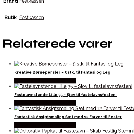
Brand
Festkassen
Butik
Festkassen
Relaterede varer
Kreative Børnepensler – 5 stk. til Fantasi og Leg
Købes hos Fastelavnstønden
Fastelavnstønde Lille 35 – Sjov til fastelavnsfesten!
Købes hos Fastelavnstønden
Fantastisk Ansigtsmaling Sæt med 12 Farver til Fester
Købes hos Fastelavnstønden