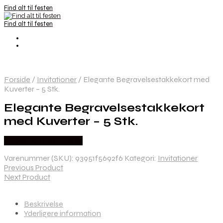
Find alt til festen
Find alt til festen
Forside
/
Invitationer
/
Elegante Begravelsestakkekort med
Kuverter – 5 Stk.
Elegante Begravelsestakkekort
med Kuverter – 5 Stk.
Købes hos Festkassen
Varenummer (SKU):
93951f5692f6
Kategori:
Invitationer
Previous Product
Next Product
Beskrivelse
Yderligere information