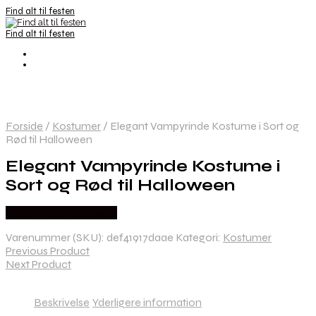
Find alt til festen
Find alt til festen
Forside
/
Kostumer
/
Elegant Vampyrinde Kostume i Sort og
Rød til Halloween
Elegant Vampyrinde Kostume i
Sort og Rød til Halloween
Købes hos Festkassen
Varenummer (SKU):
def41917daae
Kategori:
Kostumer
Previous Product
Next Product
Beskrivelse
Yderligere information