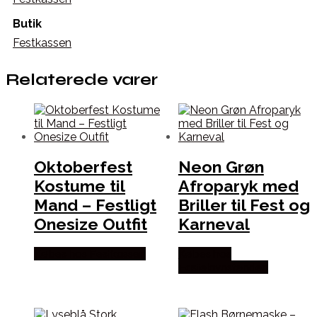
Butik
Festkassen
Relaterede varer
Oktoberfest
Neon Grøn
Kostume til
Afroparyk med
Mand – Festligt
Briller til Fest og
Onesize Outfit
Karneval
Købes hos Festkassen
Købes hos
Fastelavnstønden