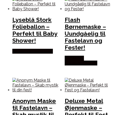
Lyseblå Stork
Flash
Folieballon –
Børnemaske –
Perfekt til Baby
Uundgåelig til
Shower!
Fastelavn og
Fester!
Købes hos Festkassen
Købes hos
Fastelavnstønden
Anonym Maske
Deluxe Metal
til Fastelavn –
Øjenmaske –
Skab mystik til
Perfekt til Fest