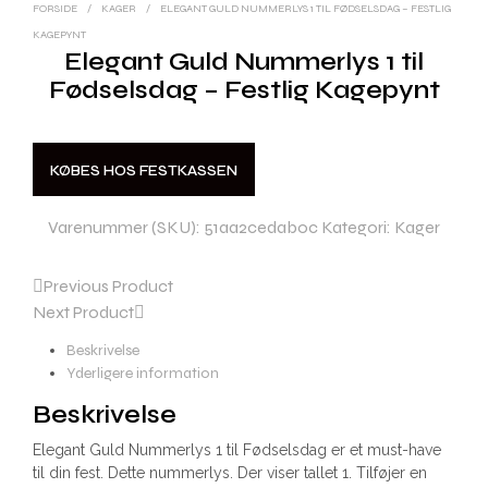
FORSIDE
/
KAGER
/
ELEGANT GULD NUMMERLYS 1 TIL FØDSELSDAG – FESTLIG
KAGEPYNT
Elegant Guld Nummerlys 1 til
Fødselsdag – Festlig Kagepynt
KØBES HOS FESTKASSEN
Varenummer (SKU):
51aa2cedab0c
Kategori:
Kager
Previous Product
Next Product
Beskrivelse
Yderligere information
Beskrivelse
Elegant Guld Nummerlys 1 til Fødselsdag er et must-have
til din fest. Dette nummerlys. Der viser tallet 1. Tilføjer en