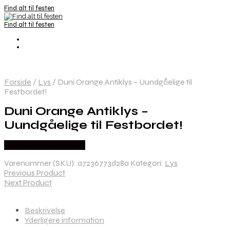
Find alt til festen
Find alt til festen
Forside
/
Lys
/
Duni Orange Antiklys – Uundgåelige til
Festbordet!
Duni Orange Antiklys –
Uundgåelige til Festbordet!
Købes hos Festkassen
Varenummer (SKU):
a7236773d28a
Kategori:
Lys
Previous Product
Next Product
Beskrivelse
Yderligere information