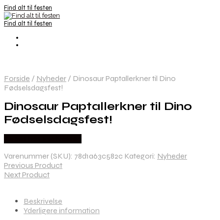
Find alt til festen
Find alt til festen
Forside
/
Nyheder
/
Dinosaur Paptallerkner til Dino
Fødselsdagsfest!
Dinosaur Paptallerkner til Dino
Fødselsdagsfest!
Købes hos Festkassen
Varenummer (SKU):
78d1a63c582c
Kategori:
Nyheder
Previous Product
Next Product
Beskrivelse
Yderligere information