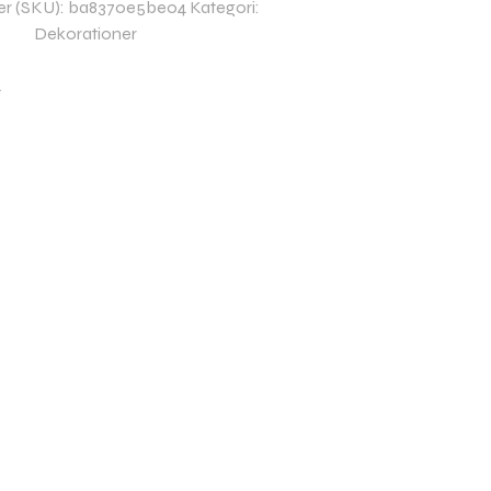
r (SKU):
ba8370e5be04
Kategori:
Dekorationer
t