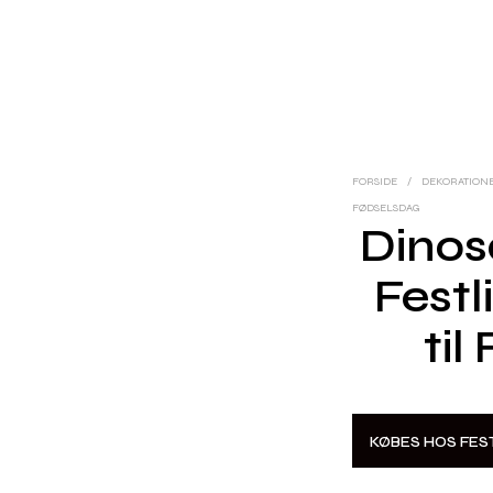
FORSIDE
/
DEKORATION
FØDSELSDAG
Dinos
Festl
til
KØBES HOS FE