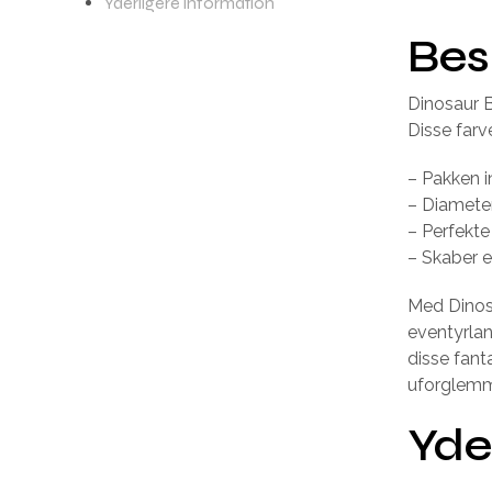
Yderligere information
Bes
Dinosaur B
Disse farv
– Pakken i
– Diamete
– Perfekte
– Skaber e
Med Dinosa
eventyrlan
disse fant
uforglemm
Yde