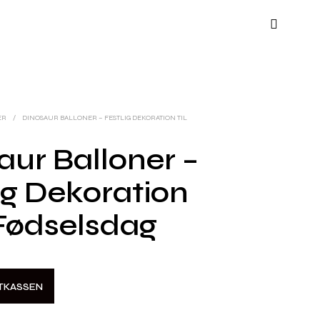
ER
/
DINOSAUR BALLONER – FESTLIG DEKORATION TIL
aur Balloner –
ig Dekoration
 Fødselsdag
STKASSEN