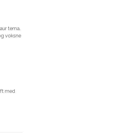
saur tema.
 og voksne
ift med