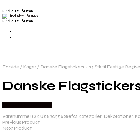
Find alt til festen
Find alt til festen
Forside
/
Kager
/
Danske Flagstickers – 24 Stk til Festlige Begi
Danske Flagstickers 
Købes hos Festkassen
Varenummer (SKU):
83c55628efc1
Kategorier:
Dekorationer
,
Ka
Previous Product
Next Product