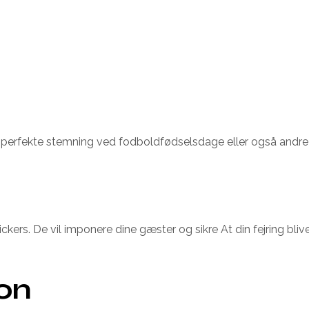
 den perfekte stemning ved fodboldfødselsdage eller også andr
ickers. De vil imponere dine gæster og sikre At din fejring bl
ion