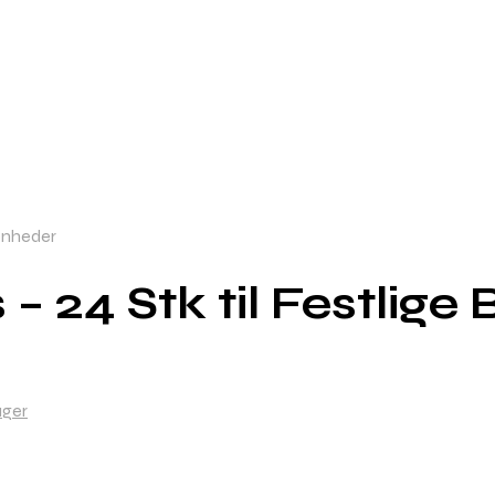
venheder
– 24 Stk til Festlig
ger