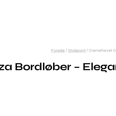
Forside
/
Stolepynt
/
Cremefarvet Or
 Bordløber – Elegant