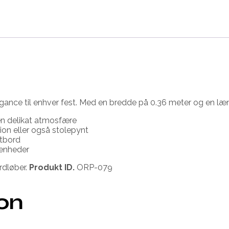
ance til enhver fest. Med en bredde på 0.36 meter og en længd
 en delikat atmosfære
ion eller også stolepynt
stbord
venheder
rdløber.
Produkt ID.
ORP-079
ion