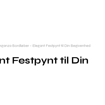
ganza Bordløber – Elegant Festpynt til Din Begivenhed
 Festpynt til Din