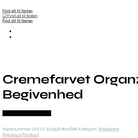
Find alt til festen
Find alt til festen
Cremefarvet Organza
Begivenhed
Købes hos Festkassen
Varenummer (SKU):
82d5878a0f88
Kategori:
Stolepynt
Previous Product