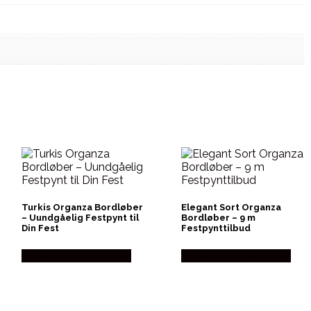
Turkis Organza Bordløber
Elegant Sort Organza
– Uundgåelig Festpynt til
Bordløber – 9 m
Din Fest
Festpynttilbud
Købes hos Festkassen
Købes hos Festkassen