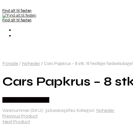
Find alt til festen
Find alt til festen
Forside
/
Nyheder
/
Cars Papkrus – 8 stk. til festlige fødselsdage
Cars Papkrus – 8 stk.
Købes hos Festkassen
Varenummer (SKU):
32baa6a56fe2
Kategori:
Nyheder
Previous Product
Next Product