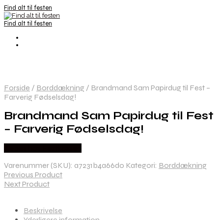
Find alt til festen
Find alt til festen
Forside
/
Borddækning
/
Brandmand Sam Papirdug til Fest –
Farverig Fødselsdag!
Brandmand Sam Papirdug til Fest
– Farverig Fødselsdag!
Købes hos Festkassen
Varenummer (SKU):
a7231b4a66d0
Kategori:
Borddækning
Previous Product
Next Product
Beskrivelse
Yderligere information