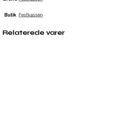
Butik
Festkassen
Relaterede varer
Købes hos Festkassen
Købes hos Fastelavnstønden