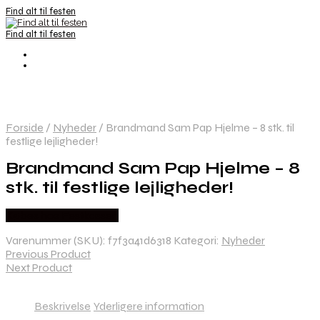
Find alt til festen
Find alt til festen
Forside
/
Nyheder
/
Brandmand Sam Pap Hjelme – 8 stk. til
festlige lejligheder!
Brandmand Sam Pap Hjelme – 8
stk. til festlige lejligheder!
Købes hos Festkassen
Varenummer (SKU):
f7f3a41d6318
Kategori:
Nyheder
Previous Product
Next Product
Beskrivelse
Yderligere information