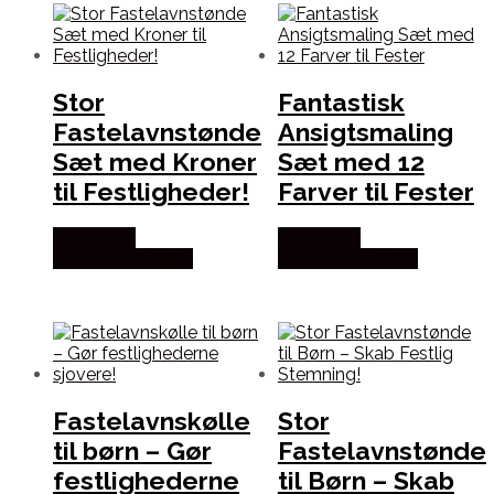
Stor
Fantastisk
Fastelavnstønde
Ansigtsmaling
Sæt med Kroner
Sæt med 12
til Festligheder!
Farver til Fester
Købes hos
Købes hos
Fastelavnstønden
Fastelavnstønden
Fastelavnskølle
Stor
til børn – Gør
Fastelavnstønde
festlighederne
til Børn – Skab