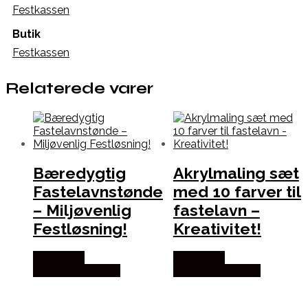
Festkassen
Butik
Festkassen
Relaterede varer
Bæredygtig
Akrylmaling sæt
Fastelavnstønde
med 10 farver til
– Miljøvenlig
fastelavn –
Festløsning!
Kreativitet!
Købes hos
Købes hos
Fastelavnstønden
Fastelavnstønden