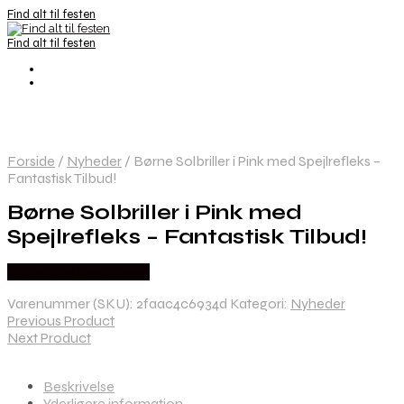
Find alt til festen
Find alt til festen
Forside
/
Nyheder
/
Børne Solbriller i Pink med Spejlrefleks –
Fantastisk Tilbud!
Børne Solbriller i Pink med
Spejlrefleks – Fantastisk Tilbud!
Købes hos Festkassen
Varenummer (SKU):
2faac4c6934d
Kategori:
Nyheder
Previous Product
Next Product
Beskrivelse
Yderligere information