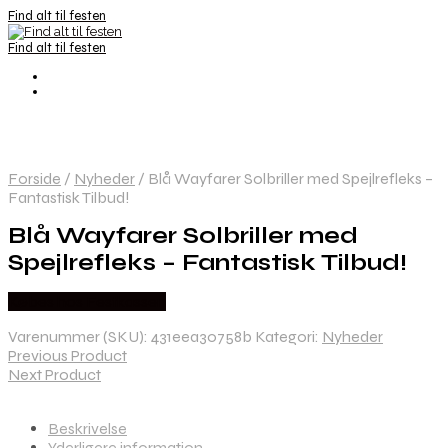
Find alt til festen
Find alt til festen
Forside
/
Nyheder
/
Blå Wayfarer Solbriller med Spejlrefleks –
Fantastisk Tilbud!
Blå Wayfarer Solbriller med
Spejlrefleks – Fantastisk Tilbud!
Købes hos Festkassen
Varenummer (SKU):
431eea30758b
Kategori:
Nyheder
Previous Product
Next Product
Beskrivelse
Yderligere information