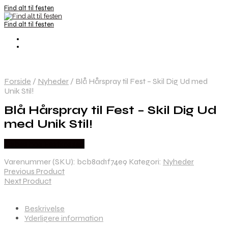
Find alt til festen
Find alt til festen
Forside
/
Nyheder
/
Blå Hårspray til Fest – Skil Dig Ud med
Unik Stil!
Blå Hårspray til Fest – Skil Dig Ud
med Unik Stil!
Købes hos Festkassen
Varenummer (SKU):
bcb8ad1f74e9
Kategori:
Nyheder
Previous Product
Next Product
Beskrivelse
Yderligere information