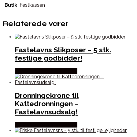
Butik
Festkassen
Relaterede varer
Fastelavns Slikposer – 5 stk.
festlige godbidder!
Købes hos Fastelavnstønden
Dronningekrone til
Kattedronningen –
Fastelavnsudsalg!
Købes hos Fastelavnstønden