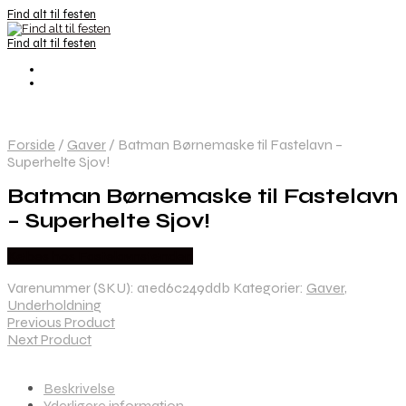
Find alt til festen
Find alt til festen
Forside
/
Gaver
/
Batman Børnemaske til Fastelavn –
Superhelte Sjov!
Batman Børnemaske til Fastelavn
– Superhelte Sjov!
Købes hos Fastelavnstønden
Varenummer (SKU):
a1ed6c249ddb
Kategorier:
Gaver
,
Underholdning
Previous Product
Next Product
Beskrivelse
Yderligere information