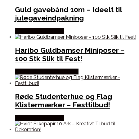
Guld gavebånd 10m – Ideelt til
julegaveindpakning
Købes hos Festkassen
Haribo Guldbamser Miniposer –
100 Stk Slik til Fest!
Købes hos Fastelavnstønden
Røde Studenterhue og Flag
Klistermærker – Festtilbud!
Købes hos Festkassen