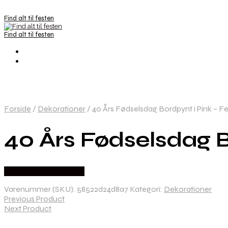
Find alt til festen
Find alt til festen
Forside
/
Dekorationer
/
40 Års Fødselsdag Bordpynt i Pink – Fe
40 Års Fødselsdag B
Købes hos Festkassen
Varenummer (SKU):
58522d24d8a7
Kategori:
Dekorationer
Previous Product
Next Product