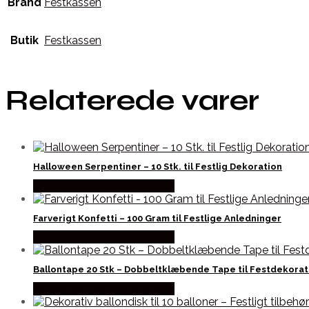
Brand
Festkassen
Butik
Festkassen
Relaterede varer
Halloween Serpentiner – 10 Stk. til Festlig Dekoration
Købes hos Fastelavnstønden
Farverigt Konfetti – 100 Gram til Festlige Anledninger
Købes hos Fastelavnstønden
Ballontape 20 Stk – Dobbeltklæbende Tape til Festdekorat
Købes hos Fastelavnstønden