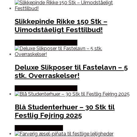
Slikkepinde Rikke 150 Stk –
Uimodståeligt Festtilbud!
Købes hos Fastelavnstønden
Deluxe Slikposer til Fastelavn – 5
stk. Overraskelser!
Købes hos Fastelavnstønden
Blå Studenterhuer – 30 Stk til
Festlig Fejring 2025
Købes hos Festkassen