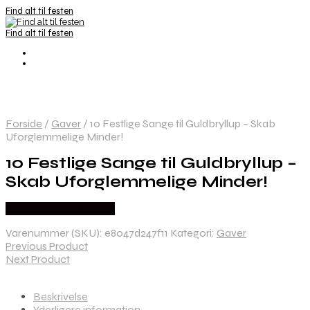
Find alt til festen
Find alt til festen
Forside
/
Gaver
/
10 Festlige Sange til Guldbryllup – Skab
Uforglemmelige Minder!
10 Festlige Sange til Guldbryllup –
Skab Uforglemmelige Minder!
Købes hos Festkassen
Varenummer (SKU):
e8047d247f11
Kategori:
Gaver
Previous Product
Next Product
Beskrivelse
Yderligere information